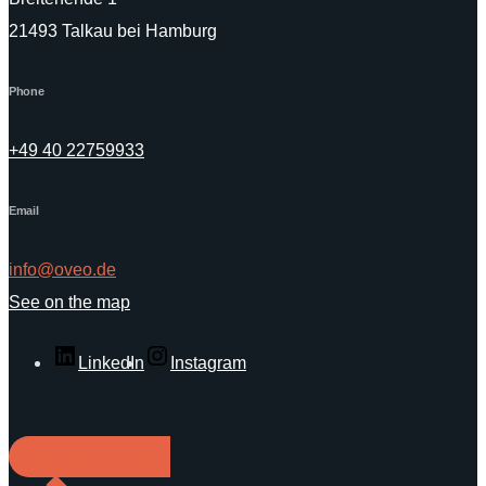
21493 Talkau bei Hamburg
Phone
+49 40 22759933
Email
info@oveo.de
See on the map
LinkedIn
Instagram
ANFRAGE SENDEN