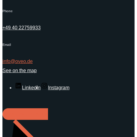
Phone
+49 40 22759933
Email
info@oveo.de
See on the map
LinkedIn
Instagram
ANFRAGE SENDEN