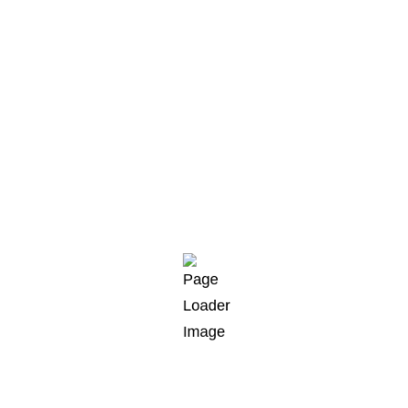
KONTAKT
2025 OVEO. All Rights reserved by OVEO GmbH
Talkau
Breitenende 1
21493 Talkau bei Hamburg