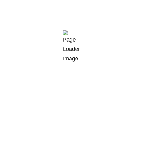
Huddle Rooms
Mobile Systeme
Talkau
Telefon
Breitenende 1
+49 40 227 599 3
21493 Talkau bei Hamburg