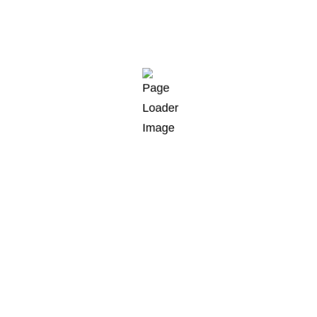
Huddle Rooms
Mobile Systeme
Talkau
Telefon
Breitenende 1
+49 40 227 599 3
21493 Talkau bei Hamburg