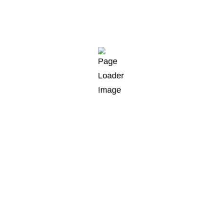
Talkau
Telefon
Breitenende 1
+49 40 227 599 3
21493 Talkau bei Hamburg