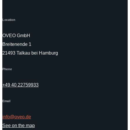
Location
OVEO GmbH
Breitenende 1
21493 Talkau bei Hamburg
Phone
+49 40 22759933
Email
info@oveo.de
See on the map