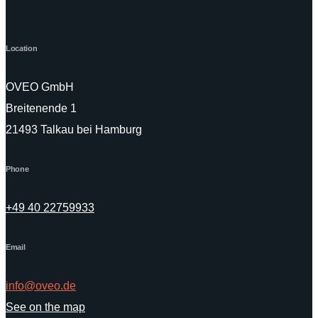
Location
OVEO GmbH
Breitenende 1
21493 Talkau bei Hamburg
Phone
+49 40 22759933
Email
info@oveo.de
See on the map